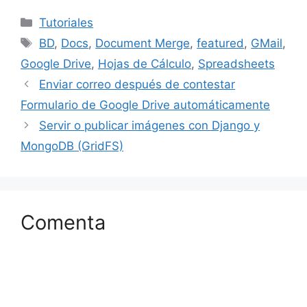
Categorías
Tutoriales
Etiquetas
BD
,
Docs
,
Document Merge
,
featured
,
GMail
,
Google Drive
,
Hojas de Cálculo
,
Spreadsheets
Enviar correo después de contestar
Formulario de Google Drive automáticamente
Servir o publicar imágenes con Django y
MongoDB (GridFS)
Comenta