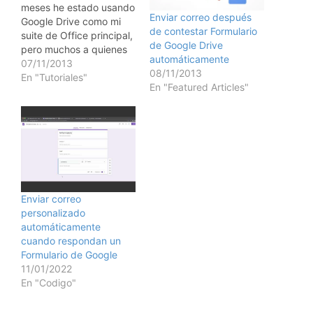
meses he estado usando
Enviar correo después
Google Drive como mi
de contestar Formulario
suite de Office principal,
de Google Drive
pero muchos a quienes
automáticamente
les recomendaba usarlo
07/11/2013
08/11/2013
tenían casi siempre la
En "Tutoriales"
En "Featured Articles"
misma duda... "¿se
puede hacer
combinación de
correspondencia?", la
respuesta es SI. Aquí les
dejo un pequeño tutorial
que hice sobre cómo
hacer una…
Enviar correo
personalizado
automáticamente
cuando respondan un
Formulario de Google
11/01/2022
En "Codigo"