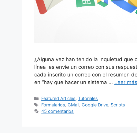
¿Alguna vez han tenido la inquietud qu
línea les envíe un correo con sus respuest
cada inscrito un correo con el resumen de
en “hay que hacer un sistema …
Leer má
Categorías
Featured Articles
,
Tutoriales
Etiquetas
Formularios
,
GMail
,
Google Drive
,
Scripts
45 comentarios