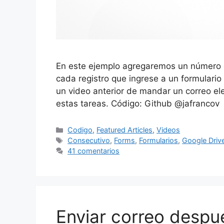
En este ejemplo agregaremos un número c
cada registro que ingrese a un formular
un video anterior de mandar un correo ele
estas tareas. Código: Github @jafrancov
Categorías
Codigo
,
Featured Articles
,
Videos
Etiquetas
Consecutivo
,
Forms
,
Formularios
,
Google Driv
41 comentarios
Enviar correo despu