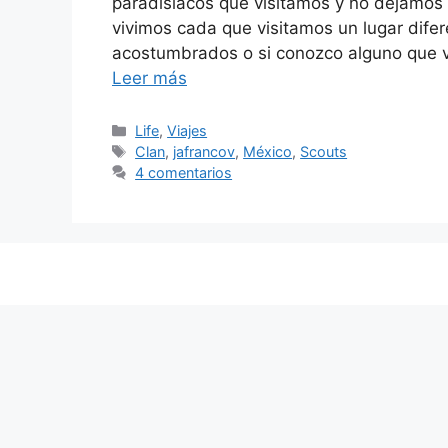
paradisiacos que visitamos y no dejamos
vivimos cada que visitamos un lugar dife
acostumbrados o si conozco alguno que va
Leer más
Categorías
Life
,
Viajes
Etiquetas
Clan
,
jafrancov
,
México
,
Scouts
4 comentarios