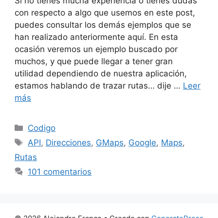
Si no tienes mucha experiencia o tienes dudas
con respecto a algo que usemos en este post,
puedes consultar los demás ejemplos que se
han realizado anteriormente aquí. En esta
ocasión veremos un ejemplo buscado por
muchos, y que puede llegar a tener gran
utilidad dependiendo de nuestra aplicación,
estamos hablando de trazar rutas… dije …
Leer
más
Categorías
Codigo
Etiquetas
API
,
Direcciones
,
GMaps
,
Google
,
Maps
,
Rutas
101 comentarios