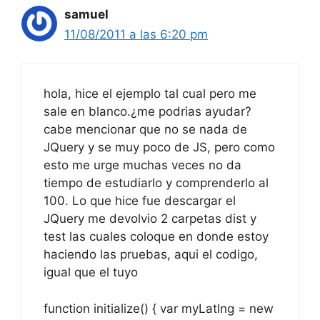
hola, hice el ejemplo tal cual pero me
sale en blanco.¿me podrias ayudar?
cabe mencionar que no se nada de
JQuery y se muy poco de JS, pero como
esto me urge muchas veces no da
tiempo de estudiarlo y comprenderlo al
100. Lo que hice fue descargar el
JQuery me devolvio 2 carpetas dist y
test las cuales coloque en donde estoy
haciendo las pruebas, aqui el codigo,
igual que el tuyo
function initialize() { var myLatlng = new
google.maps.LatLng(20.68009,
-101.35403); var myOptions = { zoom: 8,
center: myLatlng, mapTypeId: