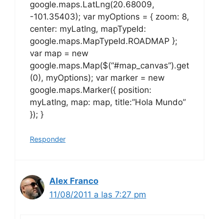
google.maps.MapTypeId.ROADMAP };
var map = new
google.maps.Map($(“#map_canvas”).get
(0), myOptions); var marker = new
google.maps.Marker({ position:
myLatlng, map: map, title:”Hola Mundo”
}); }
Responder
Alex Franco
11/08/2011 a las 7:27 pm
@samuel tu script está correcto, pero
con respecto a lo de jQuery…