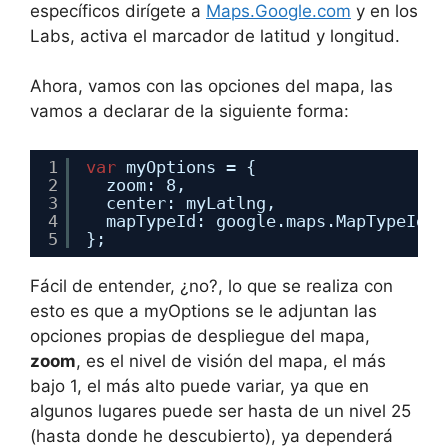
específicos dirígete a
Maps.Google.com
y en los
Labs, activa el marcador de latitud y longitud.
Ahora, vamos con las opciones del mapa, las
vamos a declarar de la siguiente forma:
1
var
myOptions = {
2
zoom: 8,
3
center: myLatlng,
4
mapTypeId: google.maps.MapTypeId.R
5
};
Fácil de entender, ¿no?, lo que se realiza con
esto es que a myOptions se le adjuntan las
opciones propias de despliegue del mapa,
zoom
, es el nivel de visión del mapa, el más
bajo 1, el más alto puede variar, ya que en
algunos lugares puede ser hasta de un nivel 25
(hasta donde he descubierto), ya dependerá