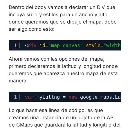
Dentro del body vamos a declarar un DIV que
incluya su id y estilos para un ancho y alto
donde queramos que se dibuje el mapa, debe
ser algo como esto:
1
<
div
id
=
"map_canvas"
style
=
"width: 6
Ahora vamos con las opciones del mapa,
primero declaremos la latitud y longitud donde
queremos que aparezca nuestro mapa de esta
manera:
1
var
myLatlng = 
new
google.maps.LatLn
Lo que hace esa línea de código, es que
creamos una instancia de un objeto de la API
de GMaps que guardará la latitud y longitud del