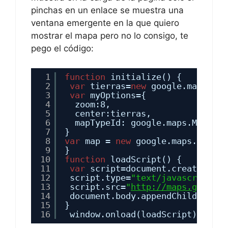
mostrar el mapa pero no lo consigo, te
pego el código:
1
function
initialize() {
2
var
tierras=
new
google.maps.Lat
3
var
myOptions={
4
zoom:8,
5
center:tierras,
6
mapTypeId: google.maps.MapType
7
}
8
var
map = 
new
google.maps.Map(do
9
}
10
function
loadScript() {
11
var
script=document.createEleme
12
script.type=
"text/javascript"
;
13
script.src=
"
http://maps.google.
14
document.body.appendChild(scrip
15
}
16
window.onload(loadScript);
* Esto pretendo que al cargar este
archivo lanze el js pero no consigo que