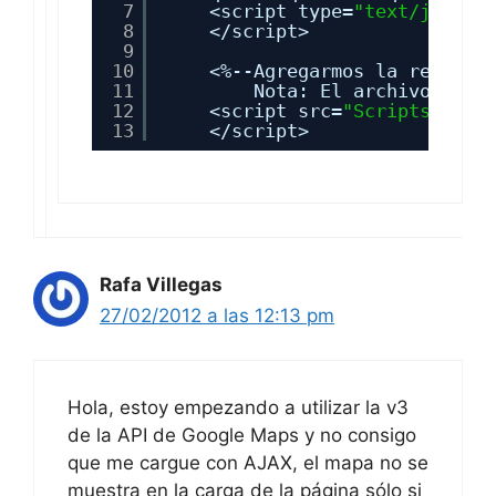
10
<%--Agregarmos la referen
11
Nota: El archivo se c
12
<script src=
"Scripts/goog
13
</script>
Rafa Villegas
27/02/2012 a las 12:13 pm
Hola, estoy empezando a utilizar la v3
de la API de Google Maps y no consigo
que me cargue con AJAX, el mapa no se
muestra en la carga de la página sólo si
pinchas en un enlace se muestra una
ventana emergente en la que quiero