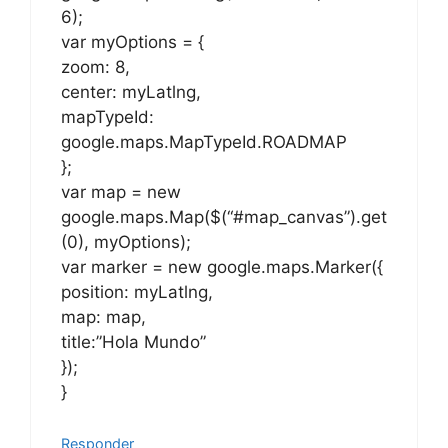
zoom: 8,
center: myLatlng,
mapTypeId:
google.maps.MapTypeId.ROADMAP
};
var map = new
google.maps.Map($(“#map_canvas”).get
(0), myOptions);
var marker = new google.maps.Marker({
position: myLatlng,
map: map,
title:”Hola Mundo”
});
}
Responder