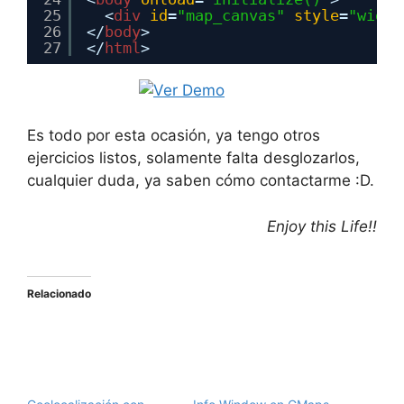
25
<
div
id
=
"map_canvas"
style
=
"width
26
</
body
>
27
</
html
>
Es todo por esta ocasión, ya tengo otros
ejercicios listos, solamente falta desglozarlos,
cualquier duda, ya saben cómo contactarme :D.
Enjoy this Life!!
Relacionado
Geolocalización con
HTML5
08/07/2010
Info Window en GMaps
En "Codigo"