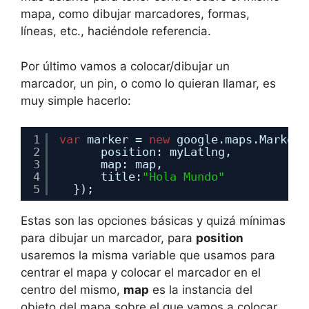
mapa, como dibujar marcadores, formas,
líneas, etc., haciéndole referencia.
Por último vamos a colocar/dibujar un
marcador, un pin, o como lo quieran llamar, es
muy simple hacerlo:
1
var
marker = 
new
google.maps.Marker(
2
position: myLatlng,
3
map: map,
4
title:
"Hola Mundo"
5
});
Estas son las opciones básicas y quizá mínimas
para dibujar un marcador, para
position
usaremos la misma variable que usamos para
centrar el mapa y colocar el marcador en el
centro del mismo,
map
es la instancia del
objeto del mapa sobre el que vamos a colocar