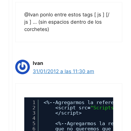
js ] … (sin espacios dentro de los
corchetes)
Ivan
31/01/2012 a las 11:30 am
1
<%--Agregarmos la referencia 
2
<script src=
"Scripts/jque
3
</script>
4
5
<%--Agregarmos la referen
6
que no queremos que el se
7
<script type=
"text/javasc
8
</script>
9