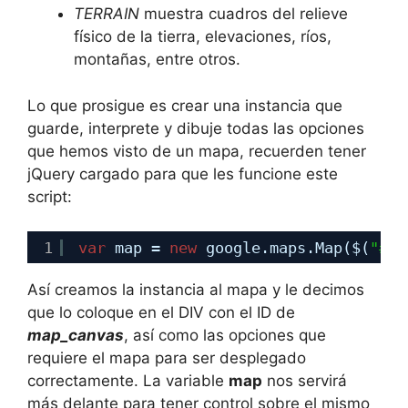
TERRAIN
muestra cuadros del relieve
físico de la tierra, elevaciones, ríos,
montañas, entre otros.
Lo que prosigue es crear una instancia que
guarde, interprete y dibuje todas las opciones
que hemos visto de un mapa, recuerden tener
jQuery cargado para que les funcione este
script:
1
var
map = 
new
google.maps.Map($(
"#ma
Así creamos la instancia al mapa y le decimos
que lo coloque en el DIV con el ID de
map_canvas
, así como las opciones que
requiere el mapa para ser desplegado
correctamente. La variable
map
nos servirá
más delante para tener control sobre el mismo