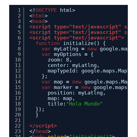
1
<!
DOCTYPE
html>
2
<
html
>
3
<
head
>
4
<script type="text/javascript" src=
5
<script type="text/javascript" src=
6
<script type="text/javascript">
7
function
initialize() {
8
var
myLatlng = 
new
google.maps.
9
var
myOptions = {
10
zoom: 8,
11
center: myLatlng,
12
mapTypeId: google.maps.MapTyp
13
};
14
var
map = 
new
google.maps.Map($
15
var
marker = 
new
google.maps.Ma
16
position: myLatlng,
17
map: map,
18
title:
"Hola Mundo"
19
});
20
}
21
22
</script>
23
</
head
>
24
<
body
onload
=
"initialize()"
>