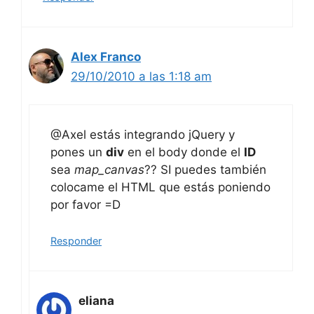
Alex Franco
29/10/2010 a las 1:18 am
@Axel estás integrando jQuery y
pones un
div
en el body donde el
ID
sea
map_canvas
?? SI puedes también
colocame el HTML que estás poniendo
por favor =D
Responder
eliana
25/09/2013 a las 3:56 pm