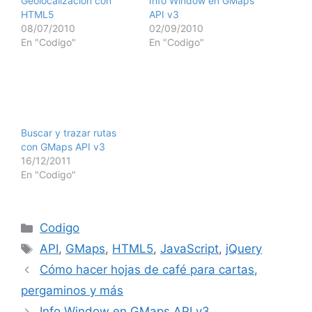
API v3
02/09/2010
En "Codigo"
Buscar y trazar rutas
con GMaps API v3
16/12/2011
En "Codigo"
Categorías
Codigo
Etiquetas
API
,
GMaps
,
HTML5
,
JavaScript
,
jQuery
Cómo hacer hojas de café para cartas,
pergaminos y más
Info Window en GMaps API v3